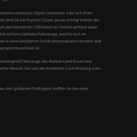
eiteres erlesenes Objekt erweitern oder sich Ihren
n sind Sie bei Explore Classic genau richtig! Neben der
ch den Handel mit Oldtimern an. Hierbei umfasst unser
und seltene Liebhaberfahrzeuge, welche sich im
ie in einer limitierten Stückzahl produziert worden sind
ntsprechend klein ist.
 überwiegend Fahrzeuge der Marken Land Rover und
pische Muscle Cars wie der berühmte Ford Mustang oder
us den goldenen Fünfzigern treffen Sie bei einer