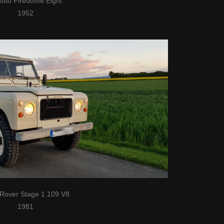
oto Firedome Eight
1952
Rover Stage 1 109 V8
1981