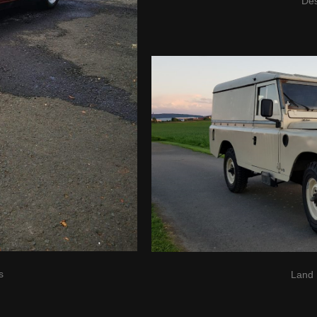
Des
s
Land 